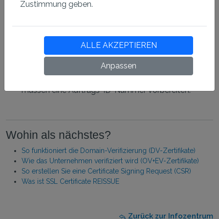
Zustimmung geben.
Warten Sie, bis die manuelle Prüfung abgeschlossen
ist. Die Auswertung kann bis zu 48 Stunden dauern.
Wenn das Validierungsteam im Live-Chat der
Zertifizierungsstelle kontaktiert wird, ist es möglich,
ALLE AKZEPTIEREN
das Problem zu beschleunigen und die Einzelheiten
Anpassen
des Antrags zu besprechen. Der Link zum Live-Chat
befindet sich auf der Website der Behörde. Sie
müssen eine Auftrags-ID-Nummer vorbereiten.
Wohin als nächstes?
So funktioniert die Domain-Verifizierung (DV-Zertifikate)
Wie das Unternehmen verifiziert wird (OV+EV-Zertifikate)
So erstellen Sie eine Certificate Signing Request (CSR)
Was ist SSL Certificate REISSUE
Zurück zur Infozentrum