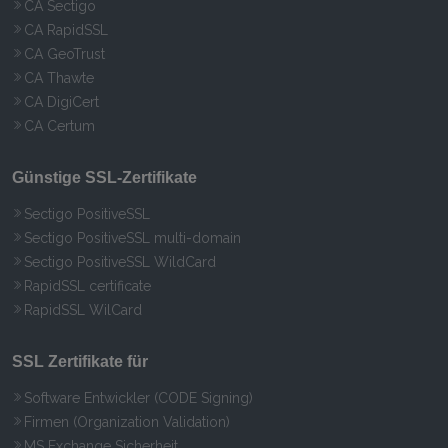
CA Sectigo
CA RapidSSL
CA GeoTrust
CA Thawte
CA DigiCert
CA Certum
Günstige SSL-Zertifikate
Sectigo PositiveSSL
Sectigo PositiveSSL multi-domain
Sectigo PositiveSSL WildCard
RapidSSL certificate
RapidSSL WilCard
SSL Zertifikate für
Software Entwickler (CODE Signing)
Firmen (Organization Validation)
MS Exchange Sicherheit