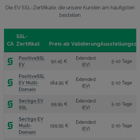
Die EV SSL-Zertifikate, die unsere Kunden am häufigsten
bestellen
SSL-
CA
Zertifikat
Preis ab
Validierung
Ausstellungsze
PositiveSSL
Extended
92,45 €
5-10 Tage
EV
(
EV
)
PositiveSSL
Extended
EV Multi-
184,95 €
5-10 Tage
(
EV
)
Domain
Sectigo EV
Extended
99,95 €
5-10 Tage
SSL
(
EV
)
Sectigo EV
Extended
Multi-
199,95 €
5-10 Tage
(
EV
)
Domain