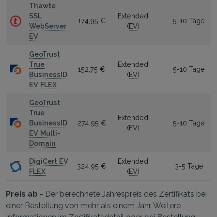
Thawte
SSL
Extended
174,95 €
5-10 Tage
WebServer
(
EV
)
EV
GeoTrust
True
Extended
152,75 €
5-10 Tage
BusinessID
(
EV
)
EV FLEX
GeoTrust
True
Extended
BusinessID
274,95 €
5-10 Tage
(
EV
)
EV Multi-
Domain
DigiCert EV
Extended
324,95 €
3-5 Tage
FLEX
(
EV
)
Preis ab
- Der berechnete Jahrespreis des Zertifikats bei
einer Bestellung von mehr als einem Jahr. Weitere