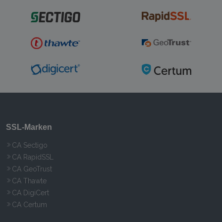
SSL-Marken
CA Sectigo
CA RapidSSL
CA GeoTrust
CA Thawte
CA DigiCert
CA Certum