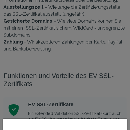
Informationen im Zertifikatsdetail oder bei Bestellung.
Ausstellungszeit
– Wie lange die Zertifizierungsstelle
das SSL-Zertifikat ausstellt (ungefähr).
Gesicherte Domains
– Wie viele Domains können Sie
mit einem SSL-Zertifikat sichern. WildCard = unbegrenzte
Subdomains.
Zahlung
- Wir akzeptieren Zahlungen per Karte, PayPal
und Banküberweisung.
Funktionen und Vorteile des EV SSL-
Zertifikats
EV SSL-Zertifikate
Ein Extended Validation SSL-Zertifikat (kurz auch
als EV SSL bekannt) ist die höchste Form eines
SSL-Zertifikats auf dem Markt. Die Bestätigung