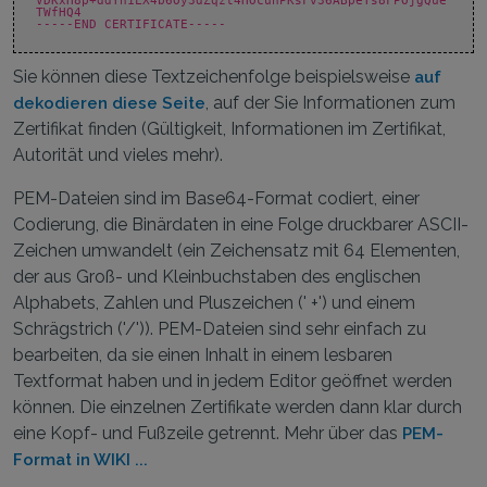
VDKxH8p+ddYh1LX4b6Oy3dZqzt4HOcunPKsFv36ABpeTs8FPOjgQue
TWfHQ4
-----END CERTIFICATE-----
Sie können diese Textzeichenfolge beispielsweise
auf
, auf der Sie Informationen zum
dekodieren diese Seite
Zertifikat finden (Gültigkeit, Informationen im Zertifikat,
Autorität und vieles mehr).
PEM-Dateien sind im Base64-Format codiert, einer
Codierung, die Binärdaten in eine Folge druckbarer ASCII-
Zeichen umwandelt (ein Zeichensatz mit 64 Elementen,
der aus Groß- und Kleinbuchstaben des englischen
Alphabets, Zahlen und Pluszeichen (' +') und einem
Schrägstrich ('/')). PEM-Dateien sind sehr einfach zu
bearbeiten, da sie einen Inhalt in einem lesbaren
Textformat haben und in jedem Editor geöffnet werden
können. Die einzelnen Zertifikate werden dann klar durch
eine Kopf- und Fußzeile getrennt. Mehr über das
PEM-
Format in WIKI ...