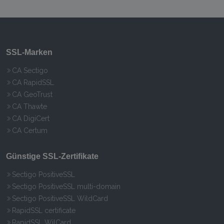
SSL-Marken
CA Sectigo
CA RapidSSL
CA GeoTrust
CA Thawte
CA DigiCert
CA Certum
Günstige SSL-Zertifikate
Sectigo PositiveSSL
Sectigo PositiveSSL multi-domain
Sectigo PositiveSSL WildCard
RapidSSL certificate
RapidSSL WilCard