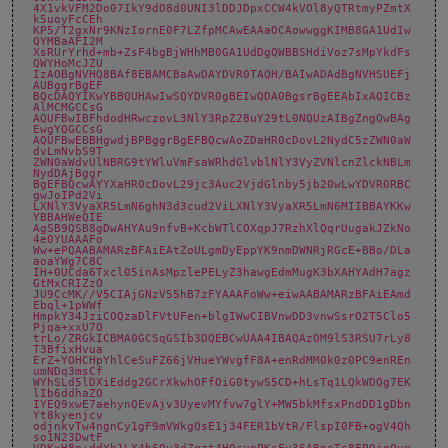
4X1vkVFM2Do07IkY9dO8d0UNI3lDDJDpxCCW4kVOl8yQTRtmyPZmtX
k5uoyFcCEh
KP5/T2gxNr9KNzIornE0F7LZfpMCAwEAAaOCAowwggKIMB8GA1UdIw
QYMBaAFI2M
XsRUrYrhd+mb+ZsF4bgBjWHhMB0GA1UdDgQWBBSHdiVoz7sMpYkdFs
QWYHoMcJZU
IzAOBgNVHQ8BAf8EBAMCBaAwDAYDVR0TAQH/BAIwADAdBgNVHSUEFj
AUBggrBgEF
BQcDAQYIKwYBBQUHAwIwSQYDVR0gBEIwQDA0BgsrBgEEAbIxAQICBz
AlMCMGCCsG
AQUFBwIBFhdodHRwczovL3NlY3RpZ28uY29tL0NQUzAIBgZngQwBAg
EwgYQGCCsG
AQUFBwEBBHgwdjBPBggrBgEFBQcwAoZDaHR0cDovL2NydC5zZWN0aW
dvLmNvbS9T
ZWN0aWdvUlNBRG9tYWluVmFsaWRhdGlvblNlY3VyZVNlcnZlckNBLm
NydDAjBggr
BgEFBQcwAYYXaHR0cDovL29jc3Auc2VjdGlnby5jb20wLwYDVR0RBC
gwJoIPd2Vi
LXNlY3VyaXR5LmN6ghN3d3cud2ViLXNlY3VyaXR5LmN6MIIBBAYKKw
YBBAHWeQIE
AgSB9QSB8gDwAHYAu9nfvB+KcbWTlCOXqpJ7RzhXlQqrUugakJZkNo
4e0YUAAAFo
Ww+ePQAABAMARzBFAiEAtZoULgmDyEppYK9nmDWNRjRGcE+BBo/DLa
aoaYWg7C8C
IH+0UCda6Txcl05inAsMpzlePELyZ3hawgEdmMugK3bXAHYAdH7agz
GtMxCRIZzO
JU9CcMK//V5CIAjGNzV55hB7zFYAAAFoWw+eiwAABAMARzBFAiEAmd
Ebql+1pWWf
HmpkY34JziCOQzaDlFVtUFen+blgIWwCIBVnwDD3vnwSsrO2T5Clo5
Pjqa+xxU7O
trLo/ZRGkICBMA0GCSqGSIb3DQEBCwUAA4IBAQAzOM9lS3RSU7rLy8
T3BfixHvua
ErZ+YOHCHpYhlCeSuFZ66jVHueYWvgfF8A+enRdMM0k0z0PC9enREn
umNDq3msCf
WYhSLd5lDXiEddg2GCrXkwhOFfOiG0tywS5CD+hLsTq1LQkWDQg7EK
lIb6ddhaZO
IYEQ9xwE7aehynQEvAjv3UyevMYfvw7glY+MW5bkMfsxPndDD1gDbn
Yt8kyenjcv
odjnkvTw4ngnCy1gF9mVWkgQsE1j34FER1bVtR/FlspI0FB+ogV4Qh
so1N23DwtF