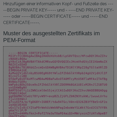
Hinzufügen einer informativen Kopf- und Fußzeile des ---
--BEGIN PRIVATE KEY----- und - ----END PRIVATE KEY-
---- oder -----BEGIN CERTIFICATE----- und -----END
CERTIFICATE-----.
Muster des ausgestellten Zertifikats im
PEM-Format
-----BEGIN CERTIFICATE-----
MIIF+TCCBOGgAwIBAgIRAOUXUXsbB/LpS0VTQsz/HFcwDQYJKoZIhv
cNAQELBQAw
gY8xCzAJBgNVBAYTAkdCMRswGQYDVQQIExJHcmVhdGVyIE1hbmNoZX
N0ZXIxEDAO
BgNVBAcTB1NhbGZvcmQxGDAWBgNVBAoTD1NlY3RpZ28gTGltaXRlZD
E3MDUGA1UE
AxMuU2VjdGlnbyBSU0EgRG9tYWluIFZhbGlkYXRpb24gU2VjdXJlIF
NlcnZlciBD
QTAeFw0xOTAxMTcwMDAwMDBaFw0xOTA0MTcyMzU5NTlaMFAxITAfBg
NVBAsTGERv
bWFpbiBDb250cm9sIFZhbGlkYXRlZDERMA8GA1UECxMIRnJlZSBTU0
wxGDAWBgNV
BAMTD3dlYi1zZWN1cml0eS5jejCCASIwDQYJKoZIhvcNAQEBBQADgg
EPADCCAQoC
ggEBAMNC5twUz78YyvW9Y+avpBZLZjGFLZbNZN3tukWL/1wuwLUrhu
Cju1IDXWnJ
a7vu4IFA/m/fgD68Y+I6BEF/tdw94TGc/X0n+Q326ZB3ff8e5+GF2o
2oXQCUEX60
wGv17zIx8jCYZtaP9rWekUzWmkNPagImboWeYSLWkt7GvdJCU7VY8k
pKm7Y/JF/P
Qs4Z5+d4HMsfknJ+PofI7Ve3wT0aPE4aiQ3+MWryxcnZYzH7xNpeB7
UbkfFIeDki