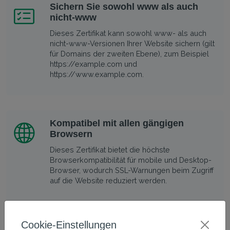
Sichern Sie sowohl www als auch
nicht-www
Dieses Zertifikat kann sowohl www- als auch
nicht-www-Versionen Ihrer Website sichern (gilt
für Domains der zweiten Ebene), zum Beispiel
https://example.com und
https://www.example.com.
Kompatibel mit allen gängigen
Browsern
Dieses Zertifikat bietet die höchste
Browserkompatibilität für mobile und Desktop-
Browser, wodurch SSL-Warnungen beim Zugriff
auf die Website reduziert werden.
Cookie-Einstellungen
Technische Details