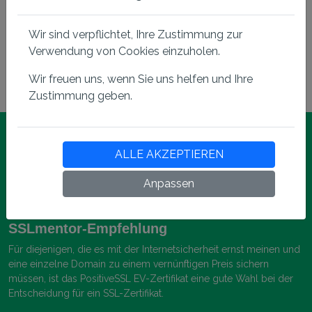
Zertifikat im X.509-Format erfüllt Software- und
Wir sind verpflichtet, Ihre Zustimmung zur
Industriestandards, unterstützt 2048-Bit-Public-
Key-Verschlüsselung, symmetrische 256-Bit-
Verwendung von Cookies einzuholen.
Verschlüsselung, Free Site Seal.
Wir freuen uns, wenn Sie uns helfen und Ihre
Zustimmung geben.
ALLE AKZEPTIEREN
Anpassen
SSLmentor-Empfehlung
Für diejenigen, die es mit der Internetsicherheit ernst meinen und
eine einzelne Domain zu einem vernünftigen Preis sichern
müssen, ist das PositiveSSL EV-Zertifikat eine gute Wahl bei der
Entscheidung für ein SSL-Zertifikat.