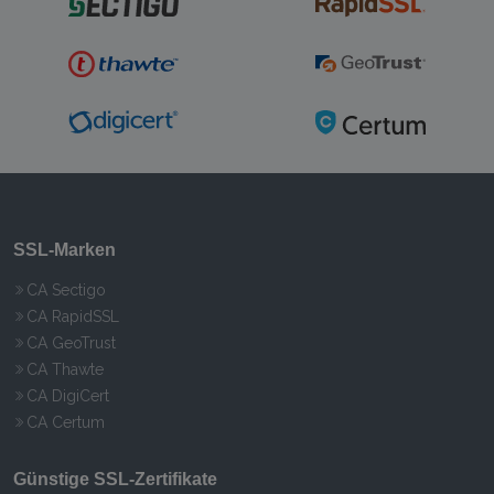
SSL-Marken
CA Sectigo
CA RapidSSL
CA GeoTrust
CA Thawte
CA DigiCert
CA Certum
Günstige SSL-Zertifikate