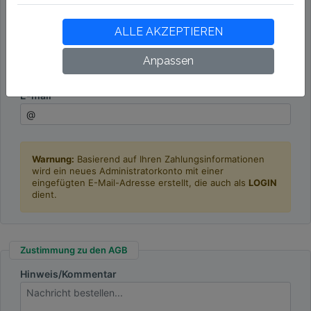
Firmen-ID
ALLE AKZEPTIEREN
USt-IdNr.
Bei VIES
Anpassen
überprüfen
E-mail
Warnung:
Basierend auf Ihren Zahlungsinformationen
wird ein neues Administratorkonto mit einer
eingefügten E-Mail-Adresse erstellt, die auch als
LOGIN
dient.
Zustimmung zu den AGB
Hinweis/Kommentar