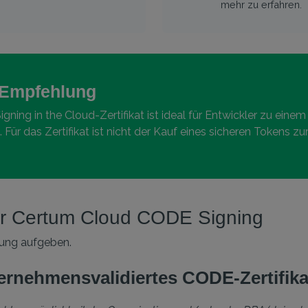
mehr zu erfahren.
Empfehlung
ning in the Cloud-Zertifikat ist ideal für Entwickler zu eine
e. Für das Zertifikat ist nicht der Kauf eines sicheren Tokens z
er Certum Cloud CODE Signing
llung aufgeben.
ernehmensvalidiertes CODE-Zertifika