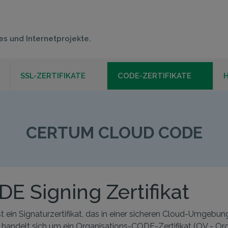
es und Internetprojekte.
SSL-ZERTIFIKATE
CODE-ZERTIFIKATE
H
ERTUM CLOUD CO
CERTUM CLOUD CODE
 Signing Zertifikat
 ein Signaturzertifikat, das in einer sicheren Cloud-Umgebung
s handelt sich um ein Organisations-CODE-Zertifikat (OV - Or