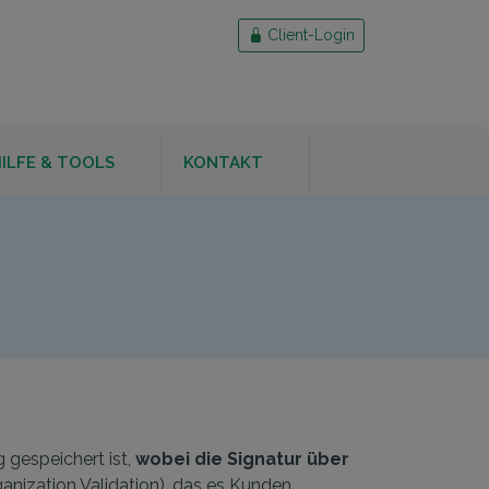
Client-Login
ILFE & TOOLS
KONTAKT
DE
 gespeichert ist,
wobei die Signatur über
ganization Validation), das es Kunden