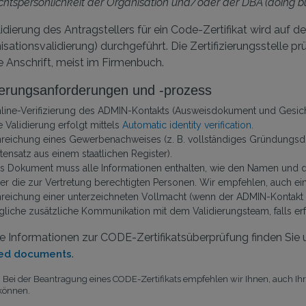
chtspersönlichkeit der Organisation und/oder der DBA (doing bu
lidierung des Antragstellers für ein Code-Zertifikat wird auf
isationsvalidierung) durchgeführt. Die Zertifizierungsstelle 
e Anschrift, meist im Firmenbuch.
ierungsanforderungen und -prozess
line-Verifizierung des ADMIN-Kontakts (Ausweisdokument und Gesich
e Validierung erfolgt mittels
Automatic identity verification
.
nreichung eines Gewerbenachweises (z. B. vollständiges Gründungsdo
tensatz aus einem staatlichen Register).
s Dokument muss alle Informationen enthalten, wie den Namen und d
er die zur Vertretung berechtigten Personen. Wir empfehlen, auch 
nreichung einer unterzeichneten Vollmacht (wenn der ADMIN-Kontakt n
gliche zusätzliche Kommunikation mit dem Validierungsteam, falls erf
e Informationen zur CODE-Zertifikatsüberprüfung finden Sie 
.
red documents
: Bei der Beantragung eines CODE-Zertifikats empfehlen wir Ihnen, auch I
können.