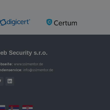
eb Security s.r.o.
bseite:
www.sslmentor.de
ndenservice:
info@sslmentor.de