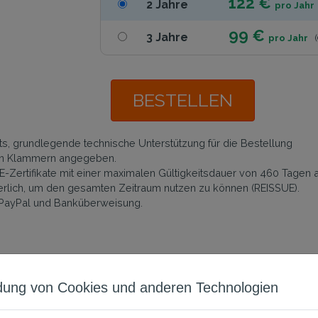
122 €
2 Jahre
pro Jahr
99 €
3 Jahre
pro Jahr
BESTELLEN
ts, grundlegende technische Unterstützung für die Bestellung
t in Klammern angegeben.
ertifikate mit einer maximalen Gültigkeitsdauer von 460 Tagen au
ich, um den gesamten Zeitraum nutzen zu können (REISSUE).
 PayPal und Banküberweisung.
on Certum Cloud CODE Signing-Zert
ung von Cookies und anderen Technologien
Distributionsu