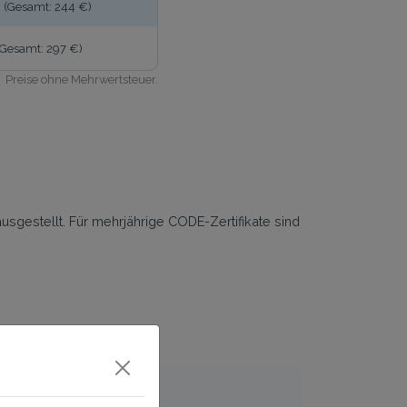
(Gesamt: 244 €)
(Gesamt: 297 €)
Preise ohne Mehrwertsteuer.
sgestellt. Für mehrjährige CODE-Zertifikate sind
ifikaten
nterstützung