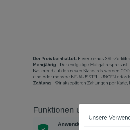
Der Preis beinhaltet:
Erwerb eines SSL-Zertifika
Mehrjährig
- Der endgültige Mehrjahrespreis is
Basierend auf den neuen Standards werden CODE-Z
eine oder mehrere NEUAUSSTELLUNGEN erforderl
Zahlung
- Wir akzeptieren Zahlungen per Karte,
Funktionen und Vorteile v
Unsere Verwend
Anwendungssicherheit