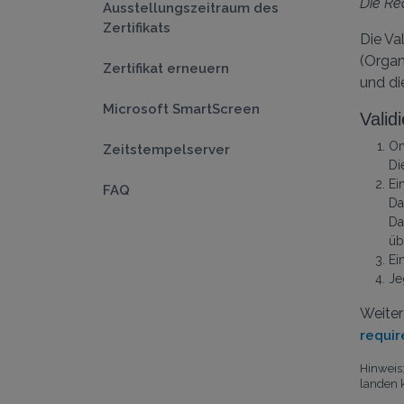
Die Re
Ausstellungszeitraum des
Zertifikats
Die Va
(Organ
Zertifikat erneuern
und di
Microsoft SmartScreen
Valid
On
Zeitstempelserver
Di
Ei
FAQ
Da
Da
üb
Ei
Je
Weiter
requi
Hinweis
landen 