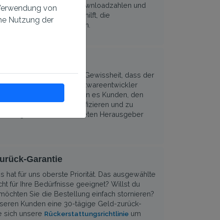
ngen helfen dabei, die Downloadzahlen und
r Verwendung von
ern. Erhöhtes Vertrauen hilft, die
eme Nutzung der
 Ihre Software zu erweitern.
laden hat der Nutzer die Gewissheit, dass der
sächlich von Ihnen als Softwareentwickler
ermöglichen es Kunden, den
ng Zertifikate
 signierten Codes zu identifizieren und zu
 das Programm vom erwarteten Herausgeber
urück-Garantie
 hat für uns oberste Priorität. Das ausgewählte
icht für Ihre Bedürfnisse geeignet? Willst du
öchten Sie die Bestellung einfach stornieren?
nseren Kunden eine 30-tägige Geld-zurück-
e sich unsere
um
Rückerstattungsrichtlinie