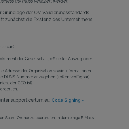
siness as) muss verifiziert werden
 der Grundlage der OV-Validierungsstandards
prüft zunächst die Existenz des Unternehmens
tsscan).
kument der Gesellschaft, offizieller Auszug oder
ie Adresse der Organisation sowie Informationen
eine DUNS-Nummer anzugeben (sofern verfügbar).
icht der CEO ist).
orderlich.
unter support.certum.eu:
Code Signing -
hren Spam-Ordner zu überprüfen, in dem einige E-Mails