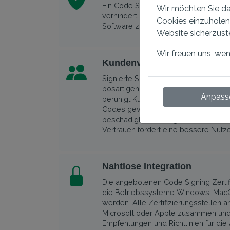
Ein Code Signing Zertifikat bewahrt d
Wir möchten Sie dar
verhindert, dass Ihr Name missbrauc
Cookies einzuholen
Software zu verbreiten oder Code zu
Website sicherzust
Wir freuen uns, we
Kundenvertrauen
Signierte Software schützt Kunden 
bösartigen Bedrohungen. Eine digital
Anpass
beruhigt Kunden, dass die Integrität
Codes gewährleistet ist und das Prog
beschädigt oder in irgendeiner Weise
Vertrauen fördert eine bessere Nut
Nahtlose Integration
Die angebotenen Code Signing Zertif
die Betriebssysteme Windows, Mac
werden. Alle Zertifizierungsstellen 
Microsoft oder Apple zusammen und
Empfehlungen und Richtlinien für die 