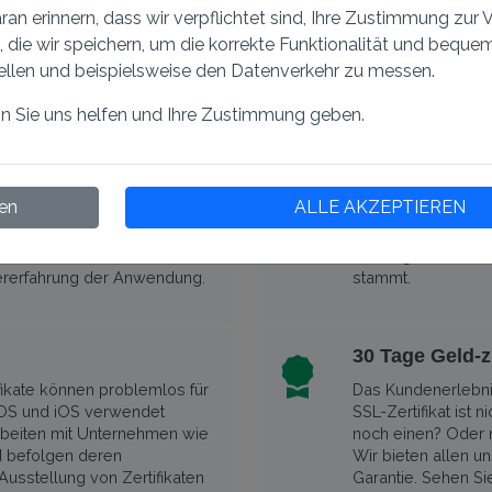
ie Code-Integrität und
Signierte Anwendu
an erinnern, dass wir verpflichtet sind, Ihre Zustimmung zu
ht wird, um gefälschte
den Umsatz zu steig
, die wir speichern, um die korrekte Funktionalität und bequ
 modifizieren.
Vertriebskanäle für
ellen und beispielsweise den Datenverkehr zu messen.
nn Sie uns helfen und Ihre Zustimmung geben.
Authentizität
vor Malware und anderen
Nach dem Herunter
e Signatur schützt und
erhaltene Code tat
en
ALLE AKZEPTIEREN
 des heruntergeladenen
stammt.
Code Signi
ramm intakt, nicht
Autor eines digital
 verändert ist. Erhöhtes
bestätigen, dass
zererfahrung der Anwendung.
stammt.
30 Tage Geld-z
ikate können problemlos für
Das Kundenerlebnis
OS und iOS verwendet
SSL-Zertifikat ist n
arbeiten mit Unternehmen wie
noch einen? Oder m
 befolgen deren
Wir bieten allen u
Ausstellung von Zertifikaten
Garantie. Sehen Si