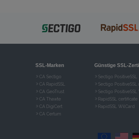
SSL-Marken
Günstige SSL-Zerti
CA Sectigo
Sectigo PositiveSSL
CA RapidSSL
Sectigo PositiveSSL
CA GeoTrust
Sectigo PositiveSSL
CA Thawte
RapidSSL certificate
CA DigiCert
RapidSSL WilCard
CA Certum