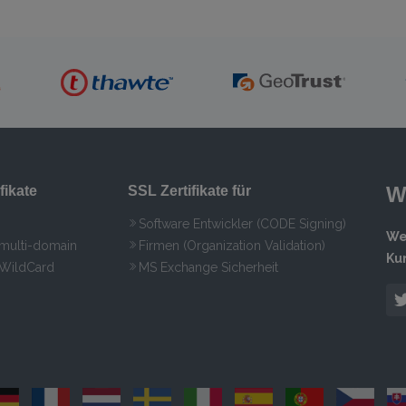
W
fikate
SSL Zertifikate für
Software Entwickler (CODE Signing)
We
 multi-domain
Firmen (Organization Validation)
Ku
 WildCard
MS Exchange Sicherheit