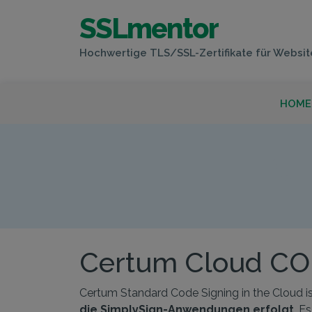
SSLmentor
Hochwertige TLS/SSL-Zertifikate für Websit
HOME
C
Certum Cloud CODE
Certum Standard Code Signing in the Cloud ist
die SimplySign-Anwendungen erfolgt
. E